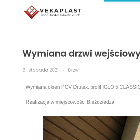
VEKAPLAST – Chemix – Okna i drzwi Jasło
Okna | Rolety | Drzwi | Bramy garażowe | Parapety
Wymiana drzwi wejściowy
8 listopada 2021
Drzwi
Wymiana okien PCV Drutex, profil IGLO 5 CLASSIC, 
Realizacja w miejscowości Bieździedza.