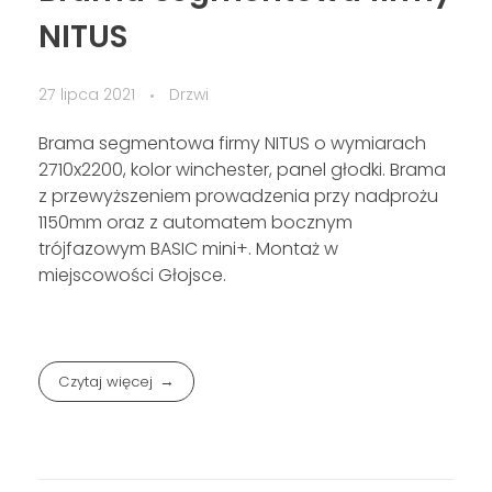
NITUS
27 lipca 2021
Drzwi
Brama segmentowa firmy NITUS o wymiarach
2710x2200, kolor winchester, panel głodki. Brama
z przewyższeniem prowadzenia przy nadprożu
1150mm oraz z automatem bocznym
trójfazowym BASIC mini+. Montaż w
miejscowości Głojsce.
Czytaj więcej