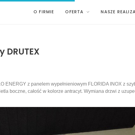
O FIRMIE
OFERTA
NASZE REALIZ
my DRUTEX
IGLO ENERGY z panelem wypełnieniowym FLORIDA INOX z szy
ietla boczne, całość w kolorze antracyt. Wymiana drzwi z uzup