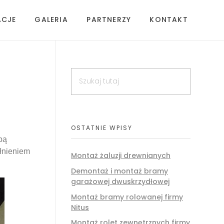
ACJE
GALERIA
PARTNERZY
KONTAKT
OSTATNIE WPISY
bą
ełnieniem
Montaż żaluzji drewnianych
Demontaż i montaż bramy
garażowej dwuskrzydłowej
Montaż bramy rolowanej firmy
Nitus
Montaż rolet zewnętrznych firmy